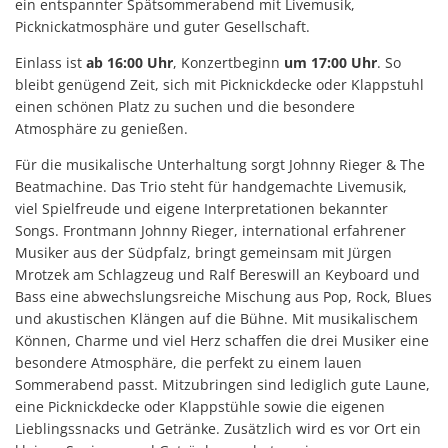
ein entspannter Spätsommerabend mit Livemusik,
Picknickatmosphäre und guter Gesellschaft.
Einlass ist
ab 16:00 Uhr
, Konzertbeginn
um 17:00 Uhr
. So
bleibt genügend Zeit, sich mit Picknickdecke oder Klappstuhl
einen schönen Platz zu suchen und die besondere
Atmosphäre zu genießen.
Für die musikalische Unterhaltung sorgt Johnny Rieger & The
Beatmachine. Das Trio steht für handgemachte Livemusik,
viel Spielfreude und eigene Interpretationen bekannter
Songs. Frontmann Johnny Rieger, international erfahrener
Musiker aus der Südpfalz, bringt gemeinsam mit Jürgen
Mrotzek am Schlagzeug und Ralf Bereswill an Keyboard und
Bass eine abwechslungsreiche Mischung aus Pop, Rock, Blues
und akustischen Klängen auf die Bühne. Mit musikalischem
Können, Charme und viel Herz schaffen die drei Musiker eine
besondere Atmosphäre, die perfekt zu einem lauen
Sommerabend passt. Mitzubringen sind lediglich gute Laune,
eine Picknickdecke oder Klappstühle sowie die eigenen
Lieblingssnacks und Getränke. Zusätzlich wird es vor Ort ein