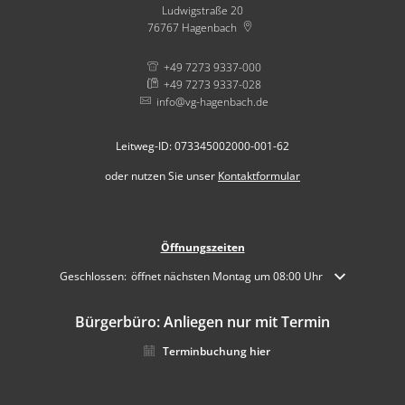
Ludwigstraße 20
76767
Hagenbach
+49 7273 9337-000
+49 7273 9337-028
info@vg-hagenbach.de
Leitweg-ID: 073345002000-001-62
oder nutzen Sie unser
Kontaktformular
Öffnungszeiten
Klicken, um weitere Öffnungs- oder Schließzeiten auszublenden
Geschlossen:
öffnet nächsten Montag um 08:00 Uhr
Bürgerbüro: Anliegen nur mit Termin
Terminbuchung hier