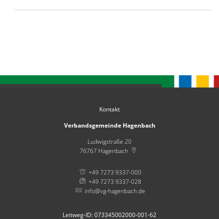
Kontakt
Verbandsgemeinde Hagenbach
Ludwigstraße 20
76767
Hagenbach
+49 7273 9337-000
+49 7273 9337-028
info@vg-hagenbach.de
Leitweg-ID: 073345002000-001-62