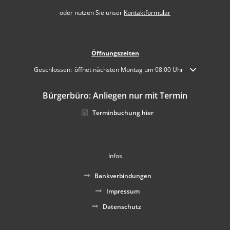
oder nutzen Sie unser
Kontaktformular
Öffnungszeiten
Klicken, um weitere Öffnungs- oder Schließzeiten auszublenden
Geschlossen:
öffnet nächsten Montag um 08:00 Uhr
Bürgerbüro: Anliegen nur mit Termin
Terminbuchung hier
Infos
Bankverbindungen
Impressum
Datenschutz