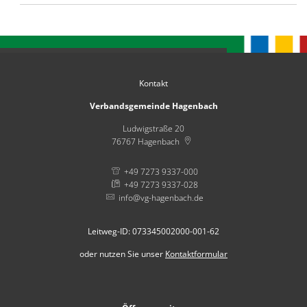
Kontakt
Verbandsgemeinde Hagenbach
Ludwigstraße 20
76767
Hagenbach
+49 7273 9337-000
+49 7273 9337-028
info@vg-hagenbach.de
Leitweg-ID: 073345002000-001-62
oder nutzen Sie unser
Kontaktformular