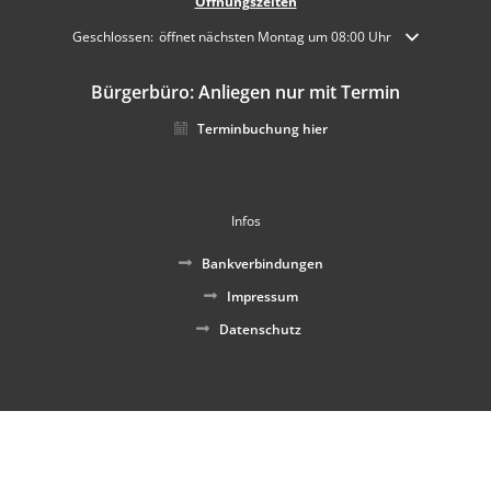
Öffnungszeiten
Klicken, um weitere Öffnungs- oder Schließzeiten auszublenden
Geschlossen:
öffnet nächsten Montag um 08:00 Uhr
Bürgerbüro: Anliegen nur mit Termin
Terminbuchung hier
Infos
Bankverbindungen
Impressum
Datenschutz