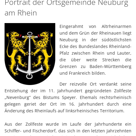
Portrait
Portrait der Ortsgemeinde Neuburg
Karl
Satzungen
am Rhein
Fami
Eingerahmt von Altrheinarmen
und dem Grün der Rheinauen liegt
Neuburg in der südöstlichsten
Ecke des Bundeslandes Rheinland-
Pfalz zwischen Rhein und Lauter,
die über weite Strecken die
Grenzen zu Baden-Württemberg
und Frankreich bilden.
Der reizvolle Ort verdankt seine
Entstehung der im 11. Jahrhundert gegründeten Zollfeste
„Nevenburg“ des Bistums Speyer. Ehemals rechtsrheinisch
gelegen geriet der Ort im 16. Jahrhundert durch eine
Änderung des Rheinlaufs auf linksrheinisches Territorium.
Aus der Zollfeste wurde im Laufe der Jahrhunderte ein
Schiffer- und Fischerdorf, das sich in den letzten Jahrzehnten