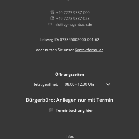
+49 7273 9337-000
+49 7273 9337-028
info@vg-hagenbach.de
Leitweg-ID: 073345002000-001-62
oder nutzen Sie unser
Kontaktformular
Öffnungszeiten
Klicken, um weitere Öffnungs- oder Schließzeiten auszublenden
Jetzt geöffnet:
08:00
-
12:30
Uhr
Von 08:00 bis 12:30 
Bürgerbüro: Anliegen nur mit Termin
Terminbuchung hier
Infos