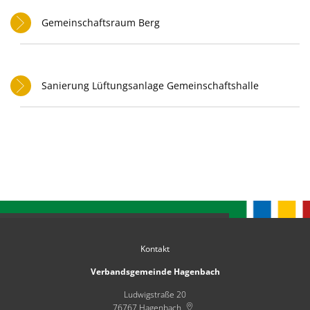
Karl
Satzungen
Gemeinschaftsraum Berg
Fami
Sanierung Lüftungsanlage Gemeinschaftshalle
Kontakt
Verbandsgemeinde Hagenbach
Ludwigstraße 20
76767
Hagenbach