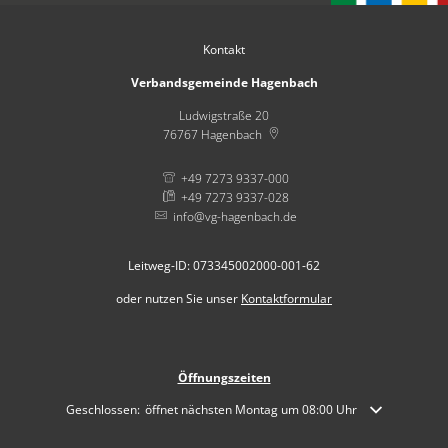
Kontakt
Verbandsgemeinde Hagenbach
Ludwigstraße 20
76767
Hagenbach
+49 7273 9337-000
+49 7273 9337-028
info@vg-hagenbach.de
Leitweg-ID: 073345002000-001-62
oder nutzen Sie unser
Kontaktformular
Öffnungszeiten
Klicken, um weitere Öffnungs- oder Schließzeiten auszublenden
Geschlossen:
öffnet nächsten Montag um 08:00 Uhr