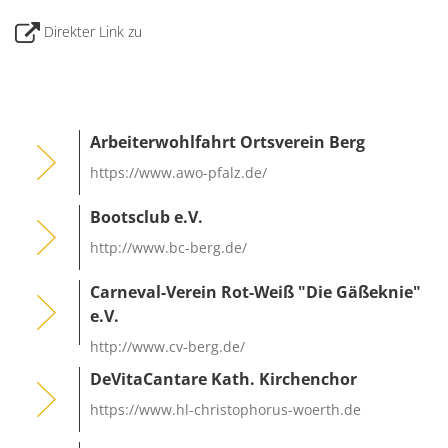
Karl
Satzungen
Direkter Link zu
Fami
Arbeiterwohlfahrt Ortsverein Berg
https://www.awo-pfalz.de/
Bootsclub e.V.
http://www.bc-berg.de/
Carneval-Verein Rot-Weiß "Die Gäßeknie"
e.V.
http://www.cv-berg.de/
DeVitaCantare Kath. Kirchenchor
https://www.hl-christophorus-woerth.de