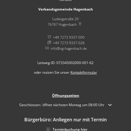
Verbandsgemeinde Hagenbach
Ludwigstraße 20
76767
Hagenbach
+49 7273 9337-000
+49 7273 9337-028
info@vg-hagenbach.de
Leitweg-ID: 073345002000-001-62
oder nutzen Sie unser
Kontaktformular
Öffnungszeiten
Klicken, um weitere Öffnungs- oder Schließzeiten auszublenden
Geschlossen:
öffnet nächsten Montag um 08:00 Uhr
Bürgerbüro: Anliegen nur mit Termin
Terminbuchung hier