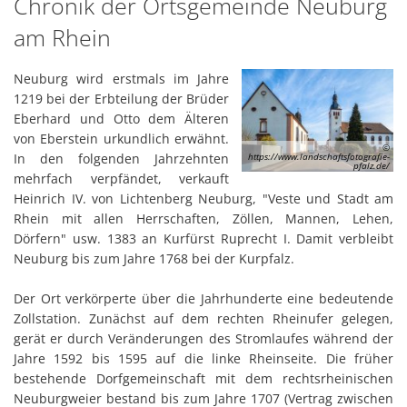
Ortsgemeinde
Chronik der Ortsgemeinde Neuburg
Karl
Satzungen
Neuburg
am Rhein
Fami
am
Neuburg wird erstmals im Jahre
Rhein
1219 bei der Erbteilung der Brüder
Eberhard und Otto dem Älteren
von Eberstein urkundlich erwähnt.
©
In den folgenden Jahrzehnten
https://www.landschaftsfotografie-
pfalz.de/
mehrfach verpfändet, verkauft
Heinrich IV. von Lichtenberg Neuburg, "Veste und Stadt am
Rhein mit allen Herrschaften, Zöllen, Mannen, Lehen,
Dörfern" usw. 1383 an Kurfürst Ruprecht I. Damit verbleibt
Neuburg bis zum Jahre 1768 bei der Kurpfalz.
Der Ort verkörperte über die Jahrhunderte eine bedeutende
Zollstation. Zunächst auf dem rechten Rheinufer gelegen,
gerät er durch Veränderungen des Stromlaufes während der
Jahre 1592 bis 1595 auf die linke Rheinseite. Die früher
bestehende Dorfgemeinschaft mit dem rechtsrheinischen
Neuburgweier bestand bis zum Jahre 1707 (Vertrag zwischen