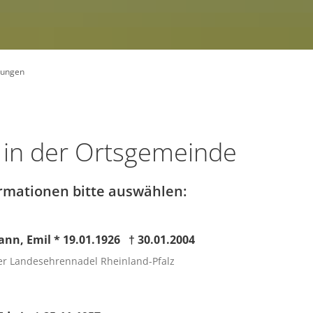
Steuerhebesätze/Berechnung de
Bebauungspläne
Karlsru
Europa- und Kommunalwahl am 2
Gewerbesteuer Digitalisierung
Familie
Bürgermeisterwahl am 28. Oktob
E-Rechnungen
Kommunalwahl Vergleich 2009/2
rungen
Rückblick ab 1972
in der Ortsgemeinde
ormationen bitte auswählen:
nn, Emil * 19.01.1926 † 30.01.2004
er Landesehrennadel Rheinland-Pfalz