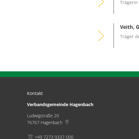
Trägerin
Veith, 
Träger d
Kontakt
Verbandsgemeinde Hagenbach
Ludwigstraße 20
76767
Hagenbach
+49 7273 9337-000