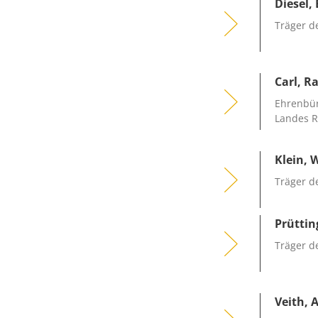
Diesel,
Träger d
Carl, R
Ehrenbür
Landes R
Klein, 
Träger d
Prüttin
Träger d
Veith, 