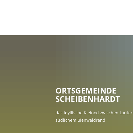
Rathaus & Politi
Terminvereinbar
Bürgerservice
Politik & Wahlen
Satzungen / Ges
Öffentliche Ausl
ORTSGEMEINDE
Öffentliche Auss
SCHEIBENHARDT
Förderung
das idyllische Kleinod zwischen Lauter
Finanzen
südlichem Bienwaldrand
Stellenausschre