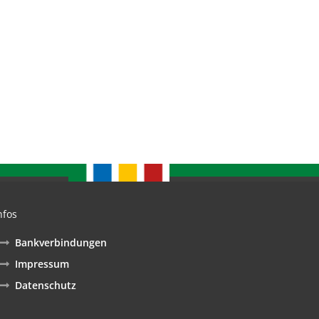
nfos
nden
Bankverbindungen
Impressum
Datenschutz