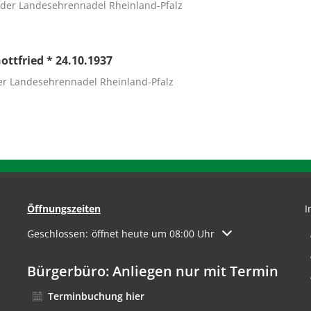
 der Landesehrennadel Rheinland-Pfalz
Gottfried * 24.10.1937
er Landesehrennadel Rheinland-Pfalz
Öffnungszeiten
I
Klicken, um weitere Öffnungs- oder Schließzeiten auszuble
Geschlossen:
öffnet heute um 08:00 Uhr
Bürgerbüro: Anliegen nur mit Termin
Terminbuchung hier