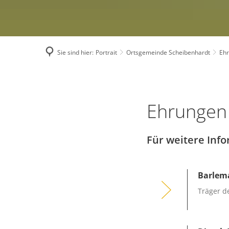
Bauleitplanung
Sie sind hier:
Portrait
Ortsgemeinde Scheibenhardt
Eh
Ehrungen
Ehrungen 
Für weitere Inf
Barlema
Träger d