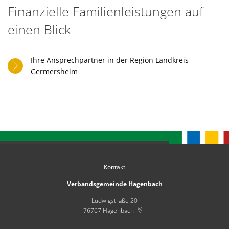
Karl
Familienkasse
Finanzielle Familienleistungen auf
Satzungen
Fami
Rheinland-
einen Blick
Pfalz-
Ihre Ansprechpartner in der Region Landkreis
Saarland
Germersheim
Kontakt
Verbandsgemeinde Hagenbach
Ludwigstraße 20
76767
Hagenbach