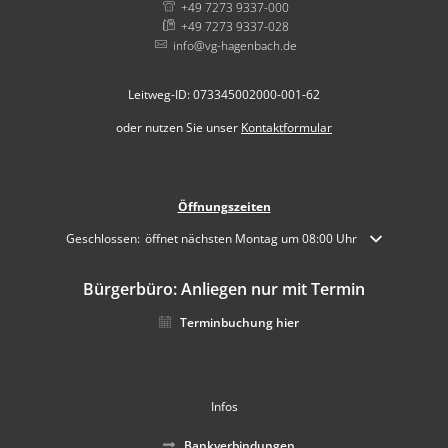
+49 7273 9337-000
+49 7273 9337-028
info@vg-hagenbach.de
Leitweg-ID: 073345002000-001-62
oder nutzen Sie unser
Kontaktformular
Öffnungszeiten
Klicken, um weitere Öffnungs- oder Schließzeiten auszublenden
Geschlossen:
öffnet nächsten Montag um 08:00 Uhr
Bürgerbüro: Anliegen nur mit Termin
Terminbuchung hier
Infos
Bankverbindungen