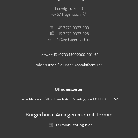
Ludwigstraße 20
76767
Hagenbach
+49 7273 9337-000
+49 7273 9337-028
info@vg-hagenbach.de
Leitweg-ID: 073345002000-001-62
oder nutzen Sie unser
Kontaktformular
Öffnungszeiten
Klicken, um weitere Öffnungs- oder Schließzeiten auszublenden
Geschlossen:
öffnet nächsten Montag um 08:00 Uhr
Bürgerbüro: Anliegen nur mit Termin
Terminbuchung hier