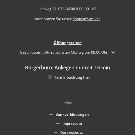
Leitweg-ID: 073345002000-001-62
oder nutzen Sie unser
Kontaktformular
Öffnungszeiten
Klicken, um weitere Öffnungs- oder Schließzeiten auszublenden
Geschlossen:
öffnet nächsten Montag um 08:00 Uhr
Bürgerbüro: Anliegen nur mit Termin
Terminbuchung hier
Infos
Bankverbindungen
Impressum
Datenschutz