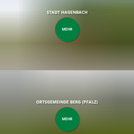
Karl
Satzungen
Fami
STADT HAGENBACH
MEHR
ORTSGEMEINDE BERG (PFALZ)
MEHR