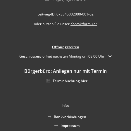
Leitweg-ID: 073345002000-001-62
oder nutzen Sie unser
Kontaktformular
Öffnungszeiten
Klicken, um weitere Öffnungs- oder Schließzeiten auszublenden
Geschlossen:
öffnet nächsten Montag um 08:00 Uhr
Bürgerbüro: Anliegen nur mit Termin
Terminbuchung hier
Infos
Bankverbindungen
Impressum