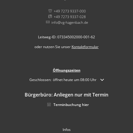
+49 7273 9337-000
+49 7273 9337-028
info@vg-hagenbach.de
Leitweg-ID: 073345002000-001-62
oder nutzen Sie unser
Kontaktformular
Öffnungszeiten
Klicken, um weitere Öffnungs- oder Schließzeiten auszublende
Geschlossen:
öffnet heute um 08:00 Uhr
Bürgerbüro: Anliegen nur mit Termin
Terminbuchung hier
Infos