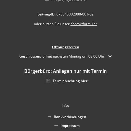
Leitweg-ID: 073345002000-001-62
oder nutzen Sie unser
Kontaktformular
Öffnungszeiten
Klicken, um weitere Öffnungs- oder Schließzeiten auszublenden
Geschlossen:
öffnet nächsten Montag um 08:00 Uhr
Bürgerbüro: Anliegen nur mit Termin
Terminbuchung hier
Infos
Bankverbindungen
Impressum