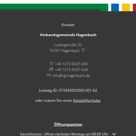
Kontakt
Verbandsgemeinde Hagenbach
Ludwigstraße 20
76767
Hagenbach
+49 7273 9337-000
+49 7273 9337-028
info@vg-hagenbach.de
Leitweg-ID: 073345002000-001-62
oder nutzen Sie unser
Kontaktformular
Öffnungszeiten
Klicken, um weitere Öffnungs- oder Schließzeiten auszublenden
Geschlossen:
öffnet nächsten Montag um 08:00 Uhr