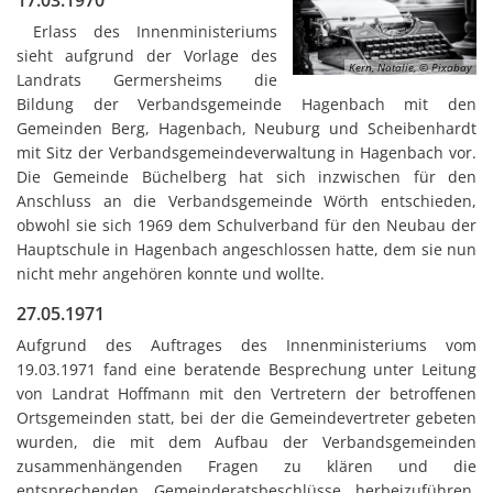
17.03.1970
Karl
Erlass des Innenministeriums
Satzungen
Fami
sieht aufgrund der Vorlage des
Kern, Natalie, © Pixabay
Landrats Germersheims die
Bildung der Verbandsgemeinde Hagenbach mit den
Gemeinden Berg, Hagenbach, Neuburg und Scheibenhardt
mit Sitz der Verbandsgemeindeverwaltung in Hagenbach vor.
Die Gemeinde Büchelberg hat sich inzwischen für den
Anschluss an die Verbandsgemeinde Wörth entschieden,
obwohl sie sich 1969 dem Schulverband für den Neubau der
Hauptschule in Hagenbach angeschlossen hatte, dem sie nun
nicht mehr angehören konnte und wollte.
27.05.1971
Aufgrund des Auftrages des Innenministeriums vom
19.03.1971 fand eine beratende Besprechung unter Leitung
von Landrat Hoffmann mit den Vertretern der betroffenen
Ortsgemeinden statt, bei der die Gemeindevertreter gebeten
wurden, die mit dem Aufbau der Verbandsgemeinden
zusammenhängenden Fragen zu klären und die
entsprechenden Gemeinderatsbeschlüsse herbeizuführen.