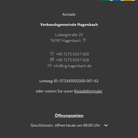
Kontakt
Verbandsgemeinde Hagenbach
Ludwigstraße 20
76767
Hagenbach
+49 7273 9337-000
+49 7273 9337-028
info@vg-hagenbach.de
Leitweg-ID: 073345002000-001-62
oder nutzen Sie unser
Kontaktformular
Öffnungszeiten
Klicken, um weitere Öffnungs- oder Schließzeiten auszublende
Geschlossen:
öffnet heute um 08:00 Uhr