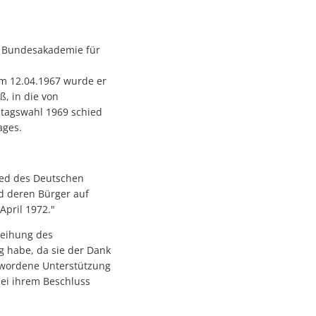
r Bundesakademie für
Am 12.04.1967 wurde er
ß, in die von
tagswahl 1969 schied
ages.
ied des Deutschen
d deren Bürger auf
pril 1972."
leihung des
 habe, da sie der Dank
ewordene Unterstützung
bei ihrem Beschluss