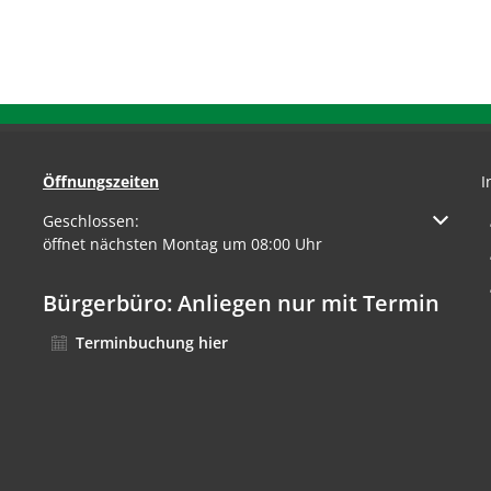
Öffnungszeiten
I
Klicken, um weitere Öffnungs- oder Schließzeiten auszuble
Geschlossen:
öffnet nächsten Montag um 08:00 Uhr
Bürgerbüro: Anliegen nur mit Termin
Terminbuchung hier