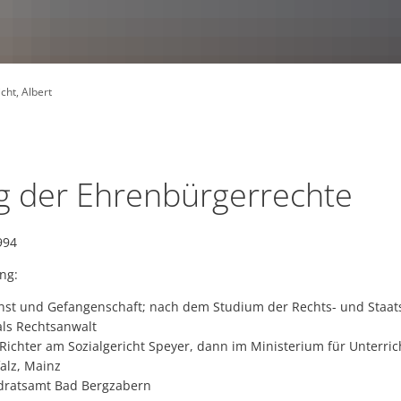
Steuerhebesätze/Berechnung de
Bebauungspläne
Karlsru
Europa- und Kommunalwahl am 2
Gewerbesteuer Digitalisierung
Familie
Bürgermeisterwahl am 28. Oktob
E-Rechnungen
Kommunalwahl Vergleich 2009/2
icht, Albert
Rückblick ab 1972
g der Ehrenbürgerrechte
.1994
ng:
enst und Gefangenschaft; nach dem Studium der Rechts- und Staa
 als Rechtsanwalt
Richter am Sozialgericht Speyer, dann im Ministerium für Unterric
alz, Mainz
dratsamt Bad Bergzabern