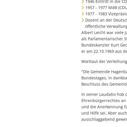
1946 Eintritt in die C
1957 - 1977 MdB (CDU
1977 - 1983 Vizepräs
Dozent an der Deutsc
öffentliche Verwaltun
Albert Leicht war viele
als Parlamentarischer S
Bundeskanzler Kurt Geo
er am 22.10.1969 aus d
Wortlaut der Verleihun
"Die Gemeinde Hagenbac
Bundestages, in dankb
Beschluss des Gemeinde
In seiner Laudatio hob 
Ehrenbürgerrechtes an
und die Anerkennung fü
und Hilfe sei. Aber au
ausschlaggebend gewe