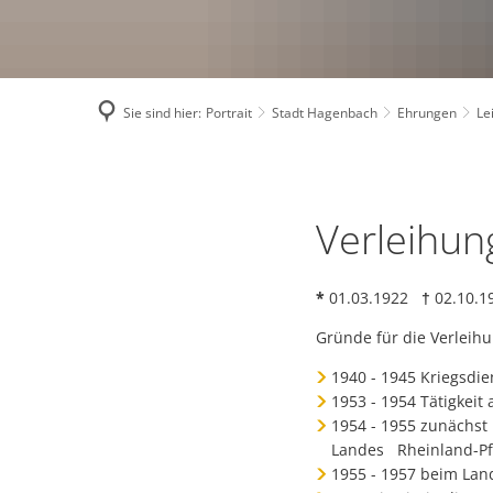
Bauleitplanung
Sie sind hier:
Portrait
Stadt Hagenbach
Ehrungen
Le
Leicht,
Verleihun
Albert
*
01.03.1922
†
02.10
Gründe für die Verleihu
1940 - 1945 Kriegsdi
1953 - 1954 Tätigkeit
1954 - 1955 zunächst 
Landes Rheinland-Pf
1955 - 1957 beim Lan