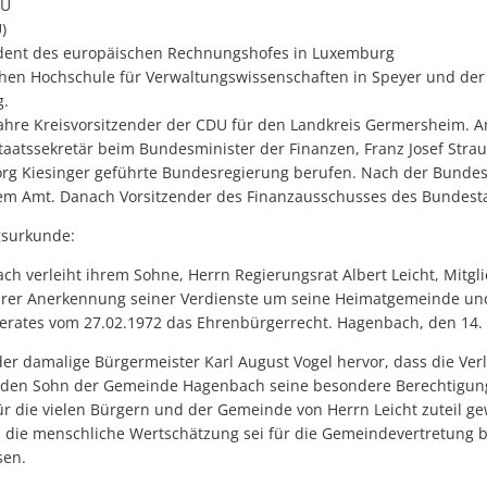
DU
)
ident des europäischen Rechnungshofes in Luxemburg
hen Hochschule für Verwaltungswissenschaften in Speyer und de
g.
 Jahre Kreisvorsitzender der CDU für den Landkreis Germersheim. 
taatssekretär beim Bundesminister der Finanzen, Franz Josef Strau
rg Kiesinger geführte Bundesregierung berufen. Nach der Bundes
em Amt. Danach Vorsitzender des Finanzausschusses des Bundest
gsurkunde:
h verleiht ihrem Sohne, Herrn Regierungsrat Albert Leicht, Mitgl
arer Anerkennung seiner Verdienste um seine Heimatgemeinde un
rates vom 27.02.1972 das Ehrenbürgerrecht. Hagenbach, den 14. A
der damalige Bürgermeister Karl August Vogel hervor, dass die Ver
 den Sohn der Gemeinde Hagenbach seine besondere Berechtigung
r die vielen Bürgern und der Gemeinde von Herrn Leicht zuteil g
ch die menschliche Wertschätzung sei für die Gemeindevertretung 
sen.