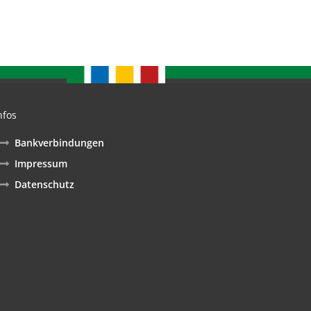
nfos
nden
Bankverbindungen
Impressum
Datenschutz