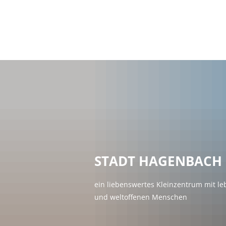
Rathaus & Politi
Terminvereinbar
Bürgerservice
Politik & Wahlen
Satzungen / Ges
Öffentliche Ausl
Öffentliche Auss
STADT HAGENBACH
Förderung
ein liebenswertes Kleinzentrum mit l
Finanzen
und weltoffenen Menschen
Stellenausschre