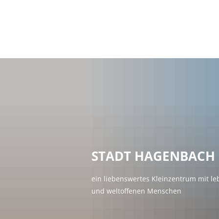
Rathaus & Politi
Terminvereinbar
Bürgerservice
Politik & Wahlen
Satzungen / Ges
Öffentliche Ausl
Öffentliche Auss
STADT HAGENBACH
Förderung
ein liebenswertes Kleinzentrum mit l
Finanzen
und weltoffenen Menschen
Stellenausschre