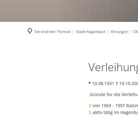
Bauleitplanung
Sie sind hier:
Portrait
Stadt Hagenbach
Ehrungen
Ob
Oberfrank,
Verleihun
Ewald
*
10.08.1931
†
19.10.20
Gründe für die Verleih
von 1969 - 1997 Rats
aktiv tätig im Hagenb