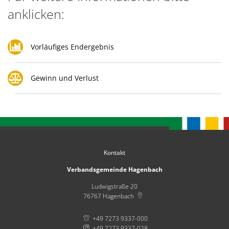
Karl
Hagenbach
anklicken:
Satzungen
Fami
Vorläufiges Endergebnis
Gewinn und Verlust
Kontakt
Verbandsgemeinde Hagenbach
Ludwigstraße 20
76767
Hagenbach
+49 7273 9337-000
+49 7273 9337-028