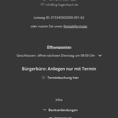
info@vg-hagenbach.de
Leitweg-ID: 073345002000-001-62
oder nutzen Sie unser
Kontaktformular
Öffnungszeiten
Klicken, um weitere Öffnungs- oder Schließzeiten auszublenden
Geschlossen:
öffnet nächsten Dienstag um 08:00 Uhr
Bürgerbüro: Anliegen nur mit Termin
Terminbuchung hier
Infos
Bankverbindungen
Impressum