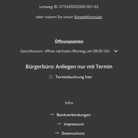
Leitweg-ID: 073345002000-001-62
oder nutzen Sie unser
Kontaktformular
Öffnungszeiten
Klicken, um weitere Öffnungs- oder Schließzeiten auszublenden
Geschlossen:
öffnet nächsten Montag um 08:00 Uhr
Bürgerbüro: Anliegen nur mit Termin
Terminbuchung hier
Infos
Bankverbindungen
Impressum
Datenschutz