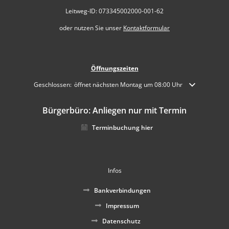
Leitweg-ID: 073345002000-001-62
oder nutzen Sie unser
Kontaktformular
Öffnungszeiten
Klicken, um weitere Öffnungs- oder Schließzeiten auszublenden
Geschlossen:
öffnet nächsten Montag um 08:00 Uhr
Bürgerbüro: Anliegen nur mit Termin
Terminbuchung hier
Infos
Bankverbindungen
Impressum
Datenschutz